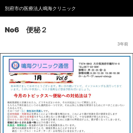
別府市の医療法人鳴海クリニック
No6 便秘２
3年前