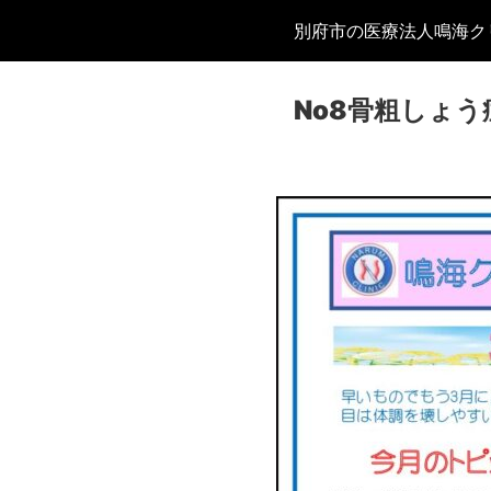
別府市の医療法人鳴海ク
No8骨粗しょ