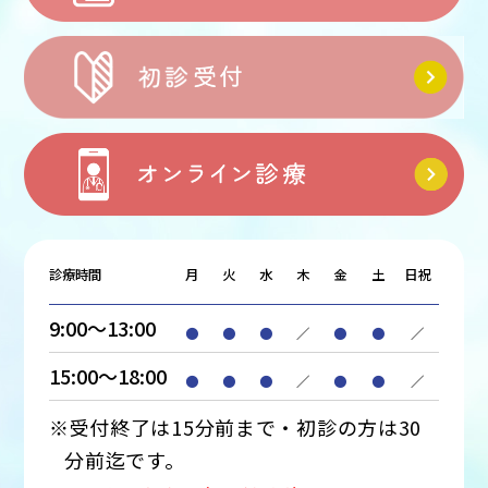
診療時間
月
火
水
木
金
土
日祝
9:00～13:00
●
●
●
／
●
●
／
15:00～18:00
●
●
●
／
●
●
／
※受付終了は15分前まで・初診の方は30
分前迄です。